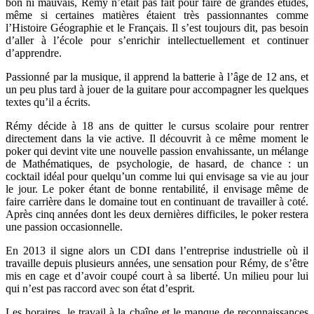
bon ni mauvais, Rémy n’était pas fait pour faire de grandes études,
même si certaines matières étaient très passionnantes comme
l’Histoire Géographie et le Français. Il s’est toujours dit, pas besoin
d’aller à l’école pour s’enrichir intellectuellement et continuer
d’apprendre.
Passionné par la musique, il apprend la batterie à l’âge de 12 ans, et
un peu plus tard à jouer de la guitare pour accompagner les quelques
textes qu’il a écrits.
Rémy décide à 18 ans de quitter le cursus scolaire pour rentrer
directement dans la vie active. Il découvrit à ce même moment le
poker qui devint vite une nouvelle passion envahissante, un mélange
de Mathématiques, de psychologie, de hasard, de chance : un
cocktail idéal pour quelqu’un comme lui qui envisage sa vie au jour
le jour. Le poker étant de bonne rentabilité, il envisage même de
faire carrière dans le domaine tout en continuant de travailler à coté.
Après cinq années dont les deux dernières difficiles, le poker restera
une passion occasionnelle.
En 2013 il signe alors un CDI dans l’entreprise industrielle où il
travaille depuis plusieurs années, une sensation pour Rémy, de s’être
mis en cage et d’avoir coupé court à sa liberté. Un milieu pour lui
qui n’est pas raccord avec son état d’esprit.
Les horaires, le travail à la chaîne et le manque de reconnaissances