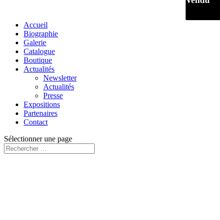
Vendu
Vendu
Accueil
Biographie
Galerie
Catalogue
Boutique
Actualités
Newsletter
Actualités
Presse
Expositions
Partenaires
Contact
Sélectionner une page