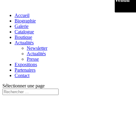
Vendu
Vendu
Accueil
Biographie
Galerie
Catalogue
Boutique
Actualités
Newsletter
Actualités
Presse
Expositions
Partenaires
Contact
Sélectionner une page