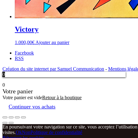
Victory
1.000,00
€
Ajouter au panier
Facebook
RSS
Création du site internet par Samuel Communication
-
Mentions légal
0
0
Votre panier
Votre panier est vide
Retour à la boutique
Continuer vos achats
En poursuivant votre navigation sur ce site, vous acceptez l’utilisatio
visites.
Ok
Non
Politique de confidentialité
Révoquer les cookies