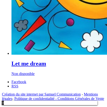
Let me dream
Non disponible
Facebook
RSS
Création du site internet par Samuel Communication
-
Mentions
légales
-
Politique de confidentialité -
Conditions Générales de Vente
0