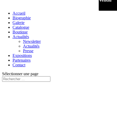
Vendu
Vendu
Accueil
Biographie
Galerie
Catalogue
Boutique
Actualités
Newsletter
Actualités
Presse
Expositions
Partenaires
Contact
Sélectionner une page