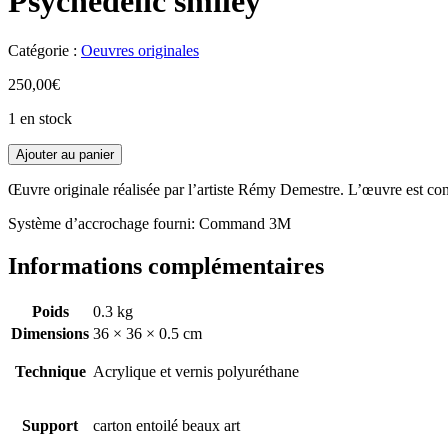
Psychedelic smiley
Catégorie :
Oeuvres originales
250,00
€
1 en stock
Ajouter au panier
Œuvre originale réalisée par l’artiste Rémy Demestre. L’œuvre est con
Système d’accrochage fourni: Command 3M
Informations complémentaires
Poids
0.3 kg
Dimensions
36 × 36 × 0.5 cm
Technique
Acrylique et vernis polyuréthane
Support
carton entoilé beaux art