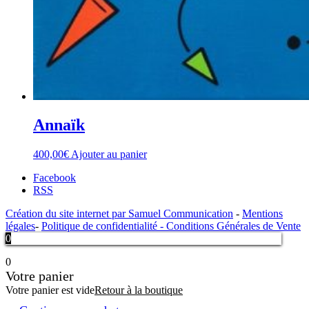
Annaïk
400,00
€
Ajouter au panier
Facebook
RSS
Création du site internet par Samuel Communication
-
Mentions
légales
-
Politique de confidentialité -
Conditions Générales de Vente
0
0
Votre panier
Votre panier est vide
Retour à la boutique