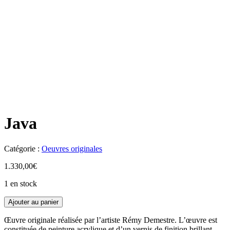
Java
Catégorie :
Oeuvres originales
1.330,00
€
1 en stock
Ajouter au panier
Œuvre originale réalisée par l’artiste Rémy Demestre. L’œuvre est
constituée de peinture acrylique et d’un vernis de finition brillant