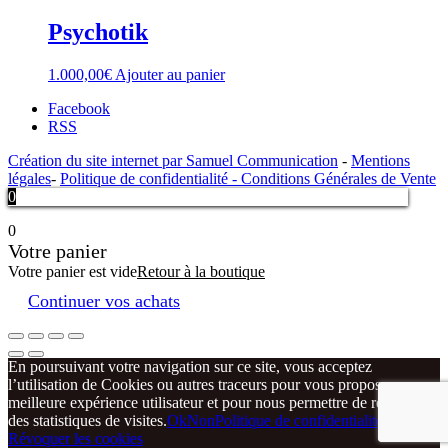
Psychotik
1.000,00
€
Ajouter au panier
Facebook
RSS
Création du site internet par Samuel Communication
-
Mentions
légales
-
Politique de confidentialité -
Conditions Générales de Vente
0
0
Votre panier
Votre panier est vide
Retour à la boutique
Continuer vos achats
En poursuivant votre navigation sur ce site, vous acceptez
l’utilisation de Cookies ou autres traceurs pour vous proposer une
meilleure expérience utilisateur et pour nous permettre de réaliser
des statistiques de visites.
Ok
Non
Politique de confidentialité
Révoquer les cookies