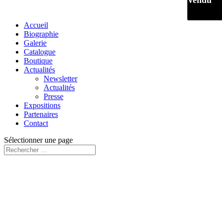
Vendu
Vendu
Accueil
Biographie
Galerie
Catalogue
Boutique
Actualités
Newsletter
Actualités
Presse
Expositions
Partenaires
Contact
Sélectionner une page
Vendu