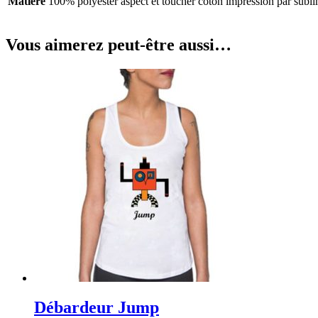
Matière
100% polyester aspect et toucher coton impression par subl
Vous aimerez peut-être aussi…
Débardeur Jump