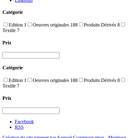
LinkedIn
Catégorie
Edition
1
Oeuvres originales
188
Produits Dérivés
8
Textile
7
Prix
Catégorie
Edition
1
Oeuvres originales
188
Produits Dérivés
8
Textile
7
Prix
Facebook
RSS
Création du site internet par Samuel Communication
-
Mentions