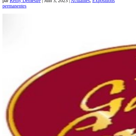
par
Remy Demestre
|
Juin 3, 2023
|
Actualités
,
Expositions
permanentes