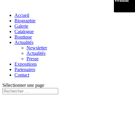
Vendu
Vendu
Accueil
Biographie
Galerie
Catalogue
Boutique
Actualités
Newsletter
Actualités
Presse
Expositions
Partenaires
Contact
Sélectionner une page
Vendu