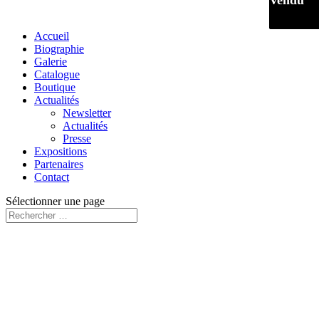
Vendu
Vendu
Vendu
Accueil
Biographie
Galerie
Catalogue
Boutique
Actualités
Newsletter
Actualités
Presse
Expositions
Partenaires
Contact
Sélectionner une page